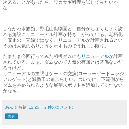
次来ることがあったら、ワカサギ料理を試してみたいか
な。
しながわ水族館、野毛山動物園と、自分がちょくちょく訪
れる施設にリニューアル計画が持ち上がっている。老朽化
→廃止の一直線ではなく、リニューアルが計画されるとい
うのは人気のありようを示すものでうれしい限り。
たまたま今回行ってみた相模ダムにも
リニューアル
が計画
されている。まぁ、ダムなので人気の有無とは関係ないだ
ろうけど。
リニューアルの主眼はゲートの交換(ローラーゲート→ラジ
アルゲート)と減勢工の追加らしい。ついでに、下流側から
ダムを眺められるような展望スポットも追加してくれない
かなぁ。
あんよ
時刻:
12:25
2 件のコメント:
共有