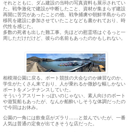
それとともに、ダム建設の当時の写真資料も展示されてい
た。戦争激化で建設が中断したこと、資材が集まらず建設
再開に苦労があったことの他、戦争捕虜や朝鮮半島からの
移民を建設に参加させていたことなども書かれており、時
代性を感じた。
多数の死者も出した難工事。先ほどの慰霊塔はぐるっと一
周しただけだけど、彼らの名前もあったのかもしれない。
相模湖公園に戻る。ボート競技の大会なのか練習なのか、
学生がたくさん来ており、人が乗れるか微妙な幅しかない
ボートをメンテナンスしていた。
そういうアスリートっぽいのじゃない、素人向けのボート
や遊覧船もあったが、なんか船酔いしそうな体調だったの
で今回はお休み。
公園の一角には飲食店がズラリ……と並んでいたが、一番
人気は普通の定食が出てきそうな店だった。