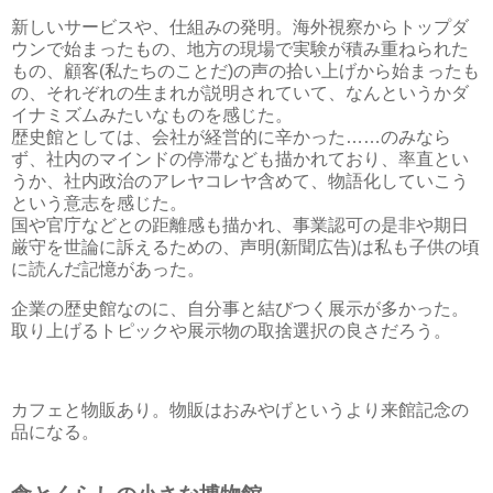
新しいサービスや、仕組みの発明。海外視察からトップダ
ウンで始まったもの、地方の現場で実験が積み重ねられた
もの、顧客(私たちのことだ)の声の拾い上げから始まったも
の、それぞれの生まれが説明されていて、なんというかダ
イナミズムみたいなものを感じた。
歴史館としては、会社が経営的に辛かった……のみなら
ず、社内のマインドの停滞なども描かれており、率直とい
うか、社内政治のアレヤコレヤ含めて、物語化していこう
という意志を感じた。
国や官庁などとの距離感も描かれ、事業認可の是非や期日
厳守を世論に訴えるための、声明(新聞広告)は私も子供の頃
に読んだ記憶があった。
企業の歴史館なのに、自分事と結びつく展示が多かった。
取り上げるトピックや展示物の取捨選択の良さだろう。
カフェと物販あり。物販はおみやげというより来館記念の
品になる。