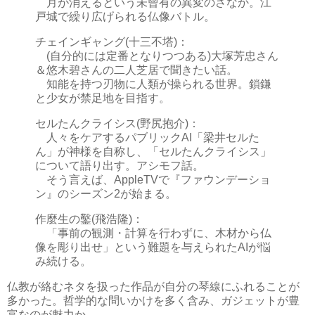
月が消えるという未曾有の異変のさなか。江
戸城で繰り広げられる仏像バトル。
チェインギャング(十三不塔)：
(自分的には定番となりつつある)大塚芳忠さん
＆悠木碧さんの二人芝居で聞きたい話。
知能を持つ刃物に人類が操られる世界。鎖鎌
と少女が禁足地を目指す。
セルたんクライシス(野尻抱介)：
人々をケアするパブリックAI「梁井セルた
ん」が神様を自称し、「セルたんクライシス」
について語り出す。アシモフ話。
そう言えば、AppleTVで『ファウンデーショ
ン』のシーズン2が始まる。
作麼生の鑿(飛浩隆)：
「事前の観測・計算を行わずに、木材から仏
像を彫り出せ」という難題を与えられたAIが悩
み続ける。
仏教が絡むネタを扱った作品が自分の琴線にふれることが
多かった。哲学的な問いかけを多く含み、ガジェットが豊
富なのが魅力か。