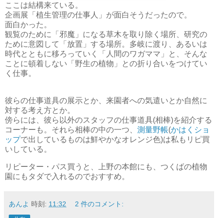
ここは結構来ている。
企画展「植生管理の仕事人」が面白そうだったので。
面白かった。
観覧のために「邪魔」になる草木を取り除く場所、研究の
ために意図して「放置」する場所。多岐に渡り、あるいは
時代とともに移ろっていく「人間のワガママ」と、そんな
ことに頓着しない「野生の植物」との折り合いをつけてい
く仕事。
彼らの仕事道具の展示とか、来園者への気遣いとか自然に
対する考え方とか。
傍らには、彼ら以外のスタッフの仕事道具(相棒)を紹介する
コーナーも。それら相棒の中の一つ、
測量野帳
(
かはくショ
ップ
で出しているものは鮮やかなオレンジ色)は私もリピ買
いしている。
リピーター・パス買うと、上野の本館にも、つくばの植物
園にもタダで入れるのでおすすめ。
あんよ
時刻:
11:32
2 件のコメント: