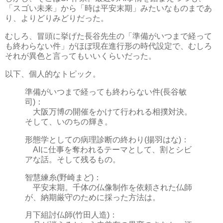
「スゴい未来」から「時は平安末期」みたいなものまであ
り、よりどりみどりだった。
むしろ、冒頭に挙げた長谷先生の「準備がいつまで経って
も終わらない件」がほぼ現在進行形の時代設定で、むしろ
それが異色と言ってもいいくらいだった。
以下、個人的なトピック。
準備がいつまで経っても終わらない件(長谷敏
司)：
大阪万博の開催をかけて行われる相撲対決。
そして、いのちの輝き。
形態学としての病理診断の終わり(揚羽はな)：
AIに仕事を奪われるテーマとして、割とシビ
アな話。そして残るもの。
智慧練糸(野崎まど)：
平安末期。千体の仏像制作を依頼された仏師
が、納期厳守のために採った方法は。
月下組討仏師(竹田人造)：