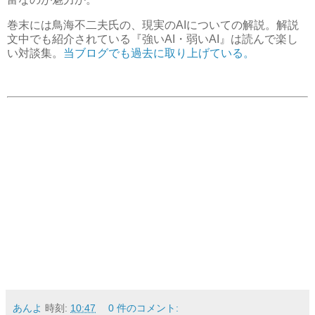
巻末には鳥海不二夫氏の、現実のAIについての解説。解説
文中でも紹介されている『強いAI・弱いAI』は読んで楽し
い対談集。
当ブログでも過去に取り上げている。
あんよ
時刻:
10:47
0 件のコメント: