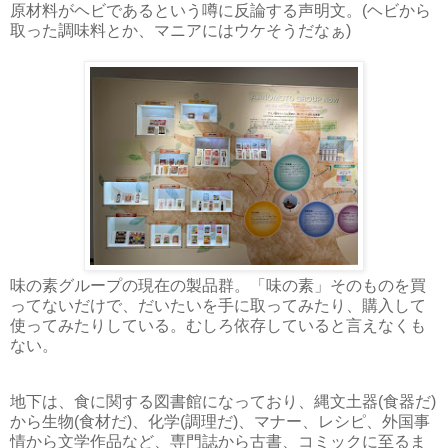
原材料がヘビであるという噂に反論する声明文。(ヘビから
取った調味料とか、マニアにはウケそうだなぁ)
味の素グループの現在の製品群。「味の素」そのものを買
ってないだけで、だいたいを手に取ってみたり、購入して
使ってみたりしている。むしろ依存していると言えなくも
ない。
地下は、食に関する図書館になっており、縄文土器(食器だ)
から生物(食材だ)、化学(調理だ)、マナー、レシピ、外国事
情から文学作品など、専門誌から古書、コミックに至るま