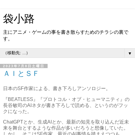
袋小路
主にアニメ・ゲームの事を書き散らすためのチラシの裏で
す。
▼
2023年7月8日土曜日
ＡＩとＳＦ
日本のSF作家による、書き下ろしアンソロジー。
『BEATLESS』『プロトコル・オブ・ヒューマニティ』の
長谷敏司のAIネタが書き下ろしで読める、というのがフッ
クになった。
ChatGPTとか、生成AIとか、最新の知見を取り込んだ近未
来を舞台とするような作品が多いだろうと想像していた。
しかし、そこはSF作家。最近のAI事情を踏まえつつも、