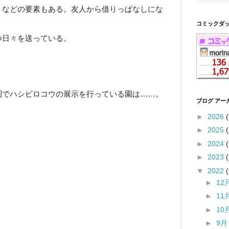
、などの要素もある。友人から借りっぱなしにな
コミックダ
つ日々を送っている。
圏でハシビロコウの展示を行っている園は……。
ブログ アー
►
2026
(
►
2025
►
2024
►
2023
▼
2022
►
12
►
11
►
10
►
9