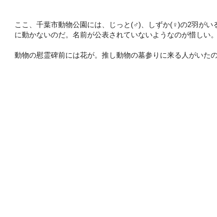
ここ、千葉市動物公園には、じっと(♂)、しずか(♀)の2羽
に動かないのだ。名前が公表されていないようなのが惜しい
動物の慰霊碑前には花が。推し動物の墓参りに来る人がいた