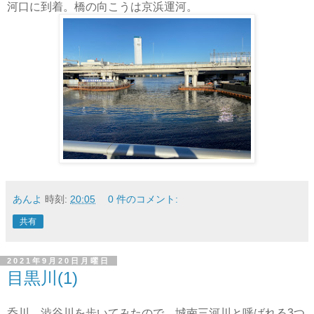
河口に到着。橋の向こうは京浜運河。
あんよ
時刻:
20:05
0 件のコメント:
共有
2021年9月20日月曜日
目黒川(1)
呑川、渋谷川を歩いてみたので、城南三河川と呼ばれる3つ