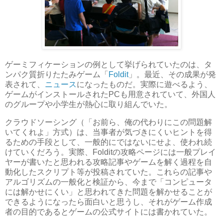
ゲーミフィケーションの例として挙げられていたのは、タ
ンパク質折りたたみゲーム「
Foldit
」。最近、その成果が発
表されて、
ニュース
になったものだ。実際に遊べるよう、
ゲームがインストールされたPCも用意されていて、外国人
のグループや小学生が熱心に取り組んでいた。
クラウドソーシング（「お前ら、俺の代わりにこの問題解
いてくれよ」方式）は、当事者が気づきにくいヒントを得
るための手段として、一般的にではないにせよ、使われ続
けていくだろう。実際、Folditの攻略ページには一般プレイ
ヤーが書いたと思われる攻略記事やゲームを解く過程を自
動化したスクリプト等が投稿されていた。これらの記事や
アルゴリズムの一般化と検証から、今まで「コンピュータ
には解かせにくい」と思われてきた問題を解かせることが
できるようになったら面白いと思うし、それがゲーム作成
者の目的であるとゲームの公式サイトには書かれていた。