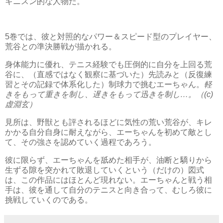
キニスン的な人物だ。
5巻では、彼と対照的なパワー＆スピード型のプレイヤー、
荒谷との準決勝戦が描かれる。
身体能力に優れ、テニス経験でも圧倒的に自分を上回る荒
谷に、（直感ではなく観察に基づいた）先読みと（反復練
習とその記録で体系化した）制球力で挑むエーちゃん。
軽
きをもって重きを制し、遅きをもって迅きを制し…。（(c)
虚淵玄）
見所は、野獣とも評されるほどに気性の荒い荒谷が、キレ
かかる自分自身に耐えながら、エーちゃんを初めて敵とし
て、その強さを認めていく過程であろう。
彼に限らず、エーちゃんを舐めた相手が、油断と驕りから
生ずる隙を突かれて敗退していくという（だけの）図式
は、この作品にはほとんど現れない。エーちゃんと戦う相
手は、彼を通して自分のテニスと向き合って、むしろ彼に
挑戦していくのである。