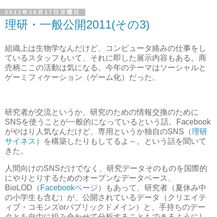
2011年10月17日月曜日
理研・一般公開2011(その3)
組織上は生物学なんだけど、コンピュータ絡みの仕事をし
ているスタッフもいて、それに即した展示内容もある。商
売柄ここの活動は気になる。今年のテーマはソーシャルと
ゲーミフィケーション（ゲーム化）だった。
研究者が交流というか、研究のための情報交換のために
SNSを使うことが一般的になっているという話。Facebook
がやはり人気なんだけど、専用というか独自のSNS（
理研
サイネス
）を構築したりもしてるよ～。という話を聞いて
きた。
人間向けのSNSだけでなく、研究データそのものを国際的
にやりとりするためのオープンなデータベース、
BioLOD（
Facebookページ
）もあって、研究者（夏休み中
の小学生も含む）が、公開されているデータ（クリエイテ
ィブ・コモンズorパブリックドメイン）と、手持ちのデー
タとを自由に組み合わせて分析することもできるようにし