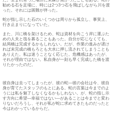
勧める石を足場に、時には2つ3つ石を飛ばしながら川を渡
った。それには困難が伴った。
蛇が指し示した石のいくつかは周りから孤立し、事実上、
行き止まりになっていた。
また、川に橋を架けるため、蛇は資材を向こう岸に運ぶた
めの人夫と筏を募ることもあった。自分が応じなくても、
結局橋は完成するかもしれない。だが、作業の進みが遅け
れば未完成の橋もろとも大水に押し流されてしまうことも
ありえた。私は迷うことなく応じた。危機感はあったが、
それが理由ではない。私自身が一刻も早く完成した橋を渡
りたかったのだ。
彼自身は去ってしまったが、彼の蛇―彼の会社は今、彼自
身が育てたスタッフのもとにある。蛇の言葉は今までのよ
うには私を魅了しなくなるかもしれない。が、蛇の指し示
す方向に希望―幸福ではない―があることは今までと変わ
りないだろうし、それが私が蛇に求めてきたものだったと
今はわかっているからだ。