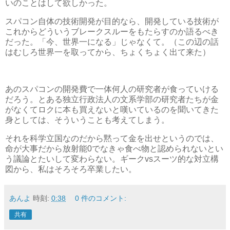
いのことはして欲しかった。
スパコン自体の技術開発が目的なら、開発している技術が
これからどういうブレークスルーをもたらすのか語るべき
だった。「今、世界一になる」じゃなくて。（この辺の話
はむしろ世界一を取ってから、ちょくちょく出て来た）
あのスパコンの開発費で一体何人の研究者が食っていける
だろう。とある独立行政法人の文系学部の研究者たちが金
がなくてロクに本も買えないと嘆いているのを聞いてきた
身としては、そういうことも考えてしまう。
それを科学立国なのだから黙って金を出せというのでは、
命が大事だから放射能0でなきゃ食べ物と認められないとい
う議論とたいして変わらない。ギークvsスーツ的な対立構
図から、私はそろそろ卒業したい。
あんよ
時刻:
0:38
0 件のコメント:
共有