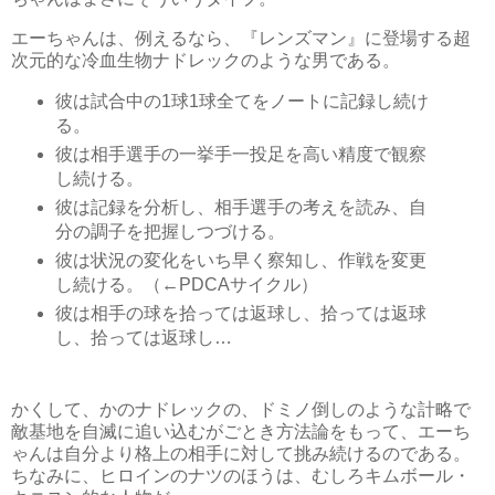
エーちゃんは、例えるなら、『レンズマン』に登場する超
次元的な冷血生物ナドレックのような男である。
彼は試合中の1球1球全てをノートに記録し続け
る。
彼は相手選手の一挙手一投足を高い精度で観察
し続ける。
彼は記録を分析し、相手選手の考えを読み、自
分の調子を把握しつづける。
彼は状況の変化をいち早く察知し、作戦を変更
し続ける。（←PDCAサイクル）
彼は相手の球を拾っては返球し、拾っては返球
し、拾っては返球し…
かくして、かのナドレックの、ドミノ倒しのような計略で
敵基地を自滅に追い込むがごとき方法論をもって、エーち
ゃんは自分より格上の相手に対して挑み続けるのである。
ちなみに、ヒロインのナツのほうは、むしろキムボール・