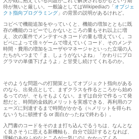
人が既に抱えている問題がこれで解決されるかもという期
待が無いと厳しい。一般論としてはWikipediaの「
オブジェ
クト指向プログラミング
」の背景の説明があるけれど。
コピペで機能追加をやっていくと、機能の増加とともに既
存の機能のコピーでしかないところの量もそれ以上に増
え、次の案件でメンテすべきコードの量も増えていく。コ
ピペによって倍々ゲームで増えていくコード、そのメンテ
時間・費用の増加をユーザやマネージャといった立場の人
たちがいつまで「ま、しょうがないよね」「かわりにプロ
グラマの単価下げようよ」と甘受し続けてくれるのか。
そのような問題への打開策としてオブジェクト指向がある
のなら、出発点として、まずクラスを作るところから始め
るってのが、そもそもよくない。まずは自分で作るって発
想だと、時間的金銭的メリットを実感できる、再利用のフ
ェーズに到達するまで時間がかかる（≒メリットを得られ
ないうちに頓挫する or 面白かったねで終わる）。
入門書のコードをそのまま打ち込んでるうちは、なんとな
く良さそうに思える新機軸も、自分で設計するとなれば、
理解のあやふやなところが一気にのしかかってくる。