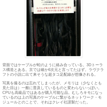
背面ではケーブルが蛇のように絡み合っている。3Dトーラ
ス構造とある。京では確か6次元と言ってたはず。ラヴクラ
フトの小説に出て来そうな超タコ足配線が想像される。
写真を撮るのは忘れてしまったが、メモリは（少なくとも
見た目は）一般に普及しているものと変わらないっぽい。
CPUも高級品ではあるが購入可能な品。むしろキモになっ
ているのは上の写真のケーブルに繋がるネットワーク・モ
ジュールとのことで、それはクレイ社謹製だった。