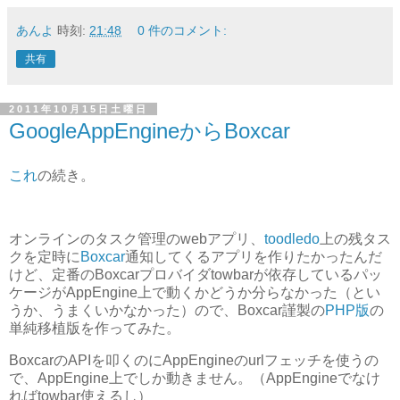
あんよ
時刻:
21:48
0 件のコメント:
共有
2011年10月15日土曜日
GoogleAppEngineからBoxcar
これ
の続き。
オンラインのタスク管理のwebアプリ、
toodledo
上の残タス
クを定時に
Boxcar
通知してくるアプリを作りたかったんだ
けど、定番のBoxcarプロバイダtowbarが依存しているパッ
ケージがAppEngine上で動くかどうか分らなかった（とい
うか、うまくいかなかった）ので、Boxcar謹製の
PHP版
の
単純移植版を作ってみた。
BoxcarのAPIを叩くのにAppEngineのurlフェッチを使うの
で、AppEngine上でしか動きません。（AppEngineでなけ
ればtowbar使えるし）