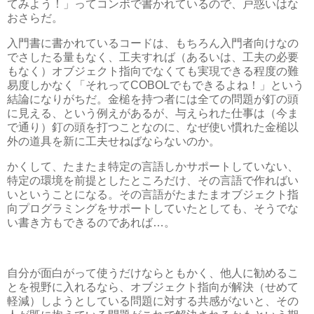
てみよう！」ってコンボで書かれているので、戸惑いはな
おさらだ。
入門書に書かれているコードは、もちろん入門者向けなの
でさしたる量もなく、工夫すれば（あるいは、工夫の必要
もなく）オブジェクト指向でなくても実現できる程度の難
易度しかなく「それってCOBOLでもできるよね！」という
結論になりがちだ。金槌を持つ者には全ての問題が釘の頭
に見える、という例えがあるが、与えられた仕事は（今ま
で通り）釘の頭を打つことなのに、なぜ使い慣れた金槌以
外の道具を新に工夫せねばならないのか。
かくして、たまたま特定の言語しかサポートしていない、
特定の環境を前提としたところだけ、その言語で作ればい
いということになる。その言語がたまたまオブジェクト指
向プログラミングをサポートしていたとしても、そうでな
い書き方もできるのであれば…。
自分が面白がって使うだけならともかく、他人に勧めるこ
とを視野に入れるなら、オブジェクト指向が解決（せめて
軽減）しようとしている問題に対する共感がないと、その