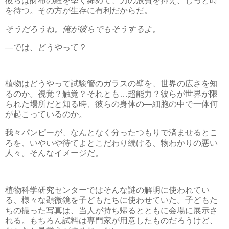
彼らは財布の紐を堅く締めて、力の浪費を抑え、じっと時
を待つ。その方が生存に有利だからだ。
そうだろうね。俺が彼らでもそうするよ。
―では、どうやって？
植物はどうやって試験管のガラスの壁を、世界の広さを知
るのか。視覚？触覚？それとも…超能力？彼らが世界が限
られた場所だと知る時、彼らの身体の―細胞の中で一体何
が起こっているのか。
我々パンピーが、なんとなく分ったつもりで済ませるとこ
ろを、いやいや待てよとこだわり続ける、物わかりの悪い
人々。そんなイメージだ。
植物科学研究センターではそんな謎の解明に使われてい
る、様々な顕微鏡を子どもたちに使わせていた。子どもた
ちの撮った写真は、当人が持ち帰るとともに会場に展示さ
れる。もちろん試料は専門家が用意したものだろうけど、