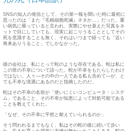
SNSの知人の発信として、その第一報を聞いた時に最初に
思ったのは「また『毛根細胞死滅』ネタか…」だった。重
い病気に罹っていると言われ、実際にやせ衰えた写真をネ
ットで目にしていても、現実に起こりうることとしてその
死を意識することも無く、それはいつまで経っても「近い
将来ありうること」でしかなかった。
彼の会社は、私にとって蛇のような存在である。蛇は私に
この世の不幸について語った。蛇が不幸をもたらしたわけ
ではない。人々―その中の一人である私も含めて―が、と
ても不幸な境遇にあるのだと指摘したのだ。
蛇はその不幸の名前が「使いにくいコンピュータ・システ
ム」であること、その不幸が知恵によって対処可能である
ことを教えてくれた。
「なぜ、その不幸に平然と耐えていられるのか」
そう問われるまでもなく、私はその蛇の後に続いて歩い
た。生まれ育った場所に未練が無かったこともある。蛇の