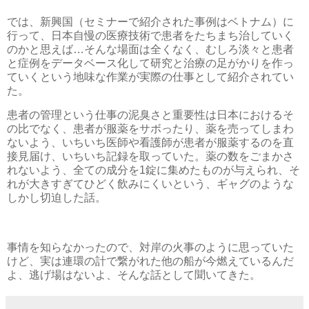
では、新興国（セミナーで紹介された事例はベトナム）に
行って、日本自慢の医療技術で患者をたちまち治していく
のかと思えば…そんな場面は全くなく、むしろ淡々と患者
と症例をデータベース化して研究と治療の足がかりを作っ
ていくという地味な作業が実際の仕事として紹介されてい
た。
患者の管理という仕事の泥臭さと重要性は日本におけるそ
の比でなく、患者が服薬をサボったり、薬を売ってしまわ
ないよう、いちいち医師や看護師が患者が服薬するのを直
接見届け、いちいち記録を取っていた。薬の数をごまかさ
れないよう、全ての成分を1錠に集めたものが与えられ、そ
れが大きすぎてひどく飲みにくいという、ギャグのような
しかし切迫した話。
事情を知らなかったので、対岸の火事のように思っていた
けど、実は連環の計で繋がれた他の船が今燃えているんだ
よ、逃げ場はないよ、そんな話として聞いてきた。