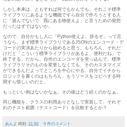
しかし本来は、ともすれば何でもかんでも、それこそ標準
ライブラリにあるような機能ですら自分で作ろうとする人
に「遊んでないで、既にある物使えよ」と言うための発想
だったはずではないか。
なので、自分がもし人に「Python使えよ。捗るぞ」って言
うなら、まず標準ライブラリであるJSONのエンコード・デ
コードの実演あたりから始めると思う。もちろん、それだ
けだと「こういう標準ライブラリがあるよ、便利だね」で
終了する。だから、自作のエンコーダを突っ込んで、標準
ライブラリそのものを変更しなくても、そのカスタマイズ
ができるんだよってところを中心にやる。自分でイチから
ロジックを書くのはもちろん、もうソースをコピペする時
間すら惜しいのだと。
もっといい例はないかなぁ。その後はどう続くのかなぁ。
同じ機能を、クラスの利用ありとなしで実装して、それぞ
れのテスト範囲（テストコード）を比較するとか？
あんよ
時刻:
21:50
0 件のコメント: