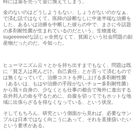
時には薬を売って金に換えてしまう。
金のないのはどうしようもない、しょうがないのかなぁ、
で済む話ではなくて。医師の診断なしに中途半端な治療を
した、あるいは治療を中断した彼らの中で、まさに今話題
の多剤耐性菌が生まれているのだという。生物進化
sugeeeeee!な話じゃ全然なくて、貧困という社会問題の副
産物だったのだ。今知った。
ヒューマニズム云々とかを持ち出すまでもなく、問題は既
に「貧乏人は死んどけ。自己責任」とか言って済むもので
は無くなっていて。治療コストを押し上げる多剤耐性菌
（あるいは、もはや治療の手段がないチョー多剤耐性菌）
から我々自身の、少なくとも仕事の都合で海外に進出する
在外邦人の命を守るために、自腹を切ってでもホットな地
域に出張らざるを得なくなっている、という状況。
そしてもちろん、研究という側面から見れば、必要なサン
プルは日本ではなく向こうにあって、それを直接扱いたい
という要求がある。