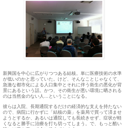
新興国を中心に広がりつつある結核。単に医療技術の水準
が低いのかと思っていた。けど、そんなことじゃなくて、
急激な都市化による人口集中とそれに伴う衛生の悪化が背
景にあるという話。かつ、その衛生が悪い環境に晒される
のは当然金のない人…ということになる。
彼らは入院、長期通院するだけの経済的な支えを持たない
ので、病院に行かずに「結核の薬」を薬局で買って済ませ
ようとするか、あるいは通院しても長続きせず、症状が軽
くなると勝手に治療を打ち切ってしまう。で、もっと酷い