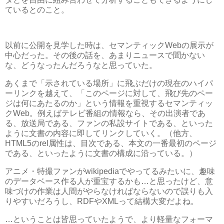
ているとのこと。
以前に公開を見学した時は、セマンティックWebの展示が
中心だった。その後の話を、あまりニュースで聞かない
な、どうなったんだろうなと思っていた。
あくまで「示されている場所」に飛ぶだけの現在のハイパ
ーリンクを越えて、「このページに対して、飛び先のペー
ジは何にあたるのか」という情報を重視するセマンティッ
クWeb。例えばテレビ番組の情報なら、その出演者であ
る、放送局である、ファンの私設サイトである、といった
ように文書の内容に即してリンクしていく。（他方、
HTML5のrel属性は、目次である、本文の一番最初のページ
である、といったように文書の構成に沿っている。）
アニメ・特撮ファンがwikipediaでやってるみたいに、趣味
のデータベース作る人が重宝するかも…と思ったけど、意
味づけの作業は人間がやらなければならないので誤りも入
りやすいだろうし、RDFやXMLって結構大変だよね。
…ということは皆思っていたようで、より軽量なフォーマ