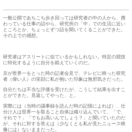
一般公開であちこち歩き回っては研究者の中の人から、携
わっている仕事の話やら、研究所の「中」での生活に近い
ところとか、ちょっとずつ話を聞いてくることができた。
その上での感想。
研究者はアスリートに似ているかもしれない。特定の競技
に特化するように自分を鍛えていくのだ。
京が世界一をとった時の記者会見で、テレビに映った研究
者（偉い人）の笑顔に私が抱いた印象は無邪気さだった。
自分たちは不当な評価を受けたが、こうして結果を出すこ
とができた。見返してやった、と。
実際には（当時の議事録を読んだ時の記憶によれば）、仕
分け人は世界一を取ること自体は織り込んでいて、「で、
それで？」「でもお高いんでしょう？」と聞いていたのだ
が、それに対する答えは（少なくとも私が見たニュース映
像には）ないままだった。