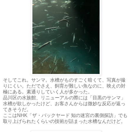
そしてこれ。サンマ。水槽がものすごく暗くて、写真が撮
りにくい。ただでさえ、飼育が難しい魚なのに、映えの対
極にある。素通りしていく人が多かった。
品川区の水族館、リニューアルの際には「目黒のサンマ」
水槽が欲しかったけど、お客さんからは微妙な反応が返っ
てきそうだ。
ここはNHK「ザ・バックヤード 知の迷宮の裏側探訪」でも
取り上げられたくらいの技術が詰まった水槽なんだけど。