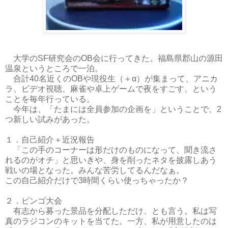
大学のSF研究会のOB会に行ってきた。福島県郡山の源田
温泉というところで一泊。
合計40名近くのOBや現役生（＋α）が集まって、アニカ
ラ、ビデオ視聴、麻雀や卓上ゲームで夜をすごす、という
ことを毎年行っている。
今年は、「たまには全員参加の企画を」ということで、2
つ新しい試みがあった。
１．自己紹介＋近況報告
「この手のコーナーは形だけのものになって、聞き流さ
れるのがオチ」と思いきや、身を削ったネタを披露しあう
戦いの場となった。みんな苦労してるんだなぁ。
この自己紹介だけで3時間くらい使っちゃったか？
２．ビンゴ大会
有志から募った景品を分配しただけ、とも言う。私は写
真のラジコンのキットを当てた。一方、私が用意したのは