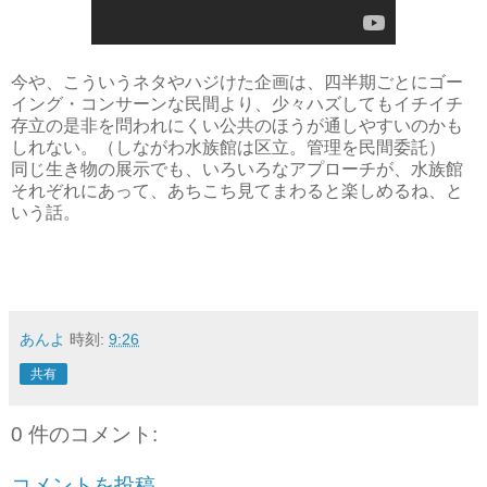
今や、こういうネタやハジけた企画は、四半期ごとにゴー
イング・コンサーンな民間より、少々ハズしてもイチイチ
存立の是非を問われにくい公共のほうが通しやすいのかも
しれない。（しながわ水族館は区立。管理を民間委託）
同じ生き物の展示でも、いろいろなアプローチが、水族館
それぞれにあって、あちこち見てまわると楽しめるね、と
いう話。
あんよ
時刻:
9:26
共有
0 件のコメント:
コメントを投稿