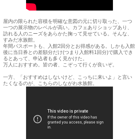
屋内の限られた容積を明確な意図の元に切り取った、一つ
一つの展示物のレベルが高い。カフェありショップあり、
訪れる人のニーズをあらかた掬って見せている。そんな、
すみだ水族館。
年間パスポートも、入館2回分とお得感がある。しかも入館
後に当日券との差額分だけ(つまり入館料1回分)で購入でき
るとあって、申込者も多く見かけた。
万人におすすめ。皆の者、こぞって行くが良いぞ。
一方、「おすすめはしないけど、こっちに来いよ」と言い
たくなるのが、こちらのしながわ水族館。