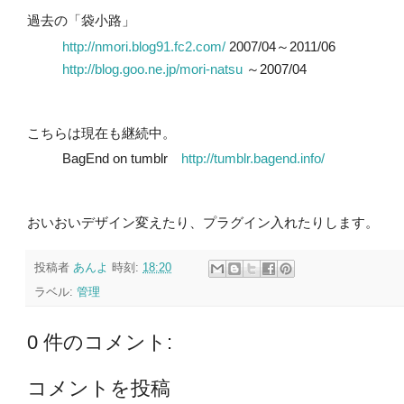
過去の「袋小路」
http://nmori.blog91.fc2.com/
2007/04～2011/06
http://blog.goo.ne.jp/mori-natsu
～2007/04
こちらは現在も継続中。
BagEnd on tumblr
http://tumblr.bagend.info/
おいおいデザイン変えたり、プラグイン入れたりします。
投稿者
あんよ
時刻:
18:20
ラベル:
管理
0 件のコメント:
コメントを投稿