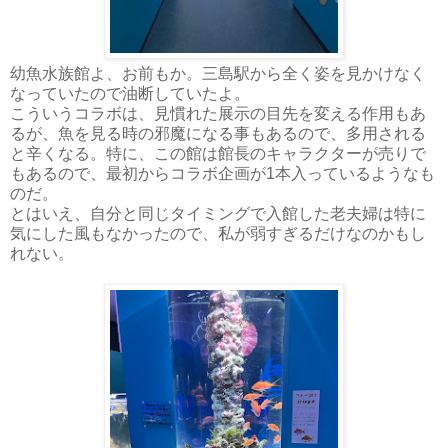
幼魚水族館よ、お前もか。三島駅から全く姿を見かけなく
なっていたので油断していたよ。
こういうコラボは、見慣れた展示の目先を変える作用もあ
るが、魚を見る時の邪魔になる事もあるので、多用される
と辛くなる。特に、この館は館長のキャラクターが売りで
もあるので、最初からコラボ企画が1本入っているようなも
のだ。
とはいえ、自分と同じタイミングで入館した老夫婦は特に
気にした風もなかったので、私が弱すぎるだけなのかもし
れない。